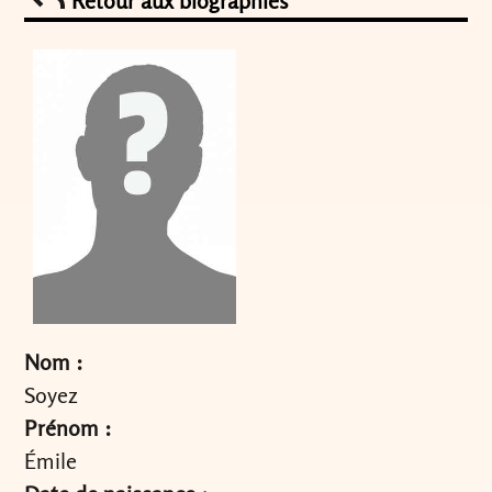
Retour aux biographies
Nom :
Soyez
Prénom :
Émile