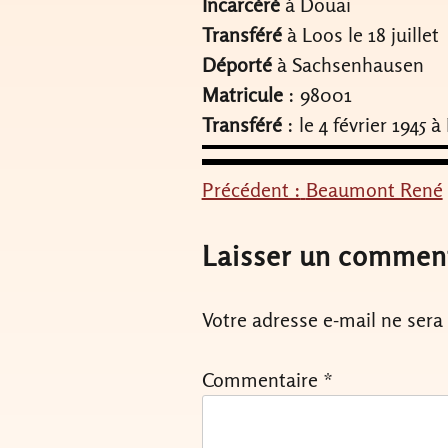
Incarcéré
à Douai
Transféré
à Loos le 18 juillet
Déporté
à Sachsenhausen
Matricule
: 98001
Transféré
: le 4 février 1945
Précédent :
Beaumont René
Navigation
de
Laisser un commen
l’article
Votre adresse e-mail ne sera
Commentaire
*