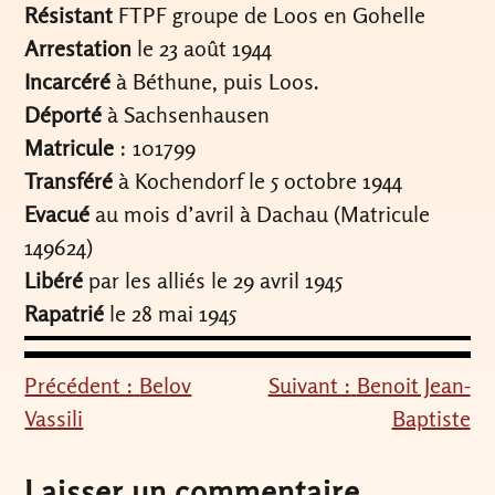
Résistant
FTPF groupe de Loos en Gohelle
Arrestation
le 23 août 1944
Incarcéré
à Béthune, puis Loos.
Déporté
à Sachsenhausen
Matricule
: 101799
Transféré
à Kochendorf le 5 octobre 1944
Evacué
au mois d’avril à Dachau (Matricule
149624)
Libéré
par les alliés le 29 avril 1945
Rapatrié
le 28 mai 1945
Précédent :
Belov
Suivant :
Benoit Jean-
Navigation
Vassili
Baptiste
de
l’article
Laisser un commentaire