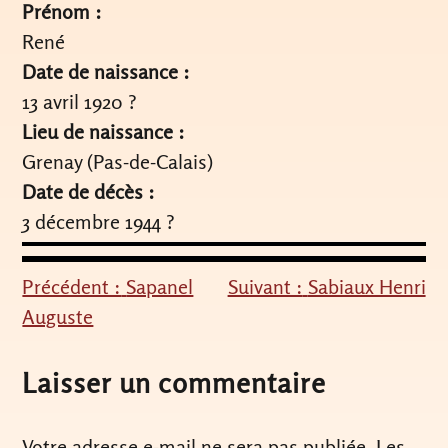
Prénom :
René
Date de naissance :
13 avril 1920 ?
Lieu de naissance :
Grenay (Pas-de-Calais)
Date de décès :
3 décembre 1944 ?
Précédent :
Sapanel
Suivant :
Sabiaux Henri
Navigation
Auguste
de
l’article
Laisser un commentaire
Votre adresse e-mail ne sera pas publiée.
Les