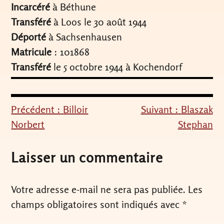
Incarcéré
à Béthune
Transféré
à Loos le 30 août 1944
Déporté
à Sachsenhausen
Matricule
: 101868
Transféré
le 5 octobre 1944 à Kochendorf
Précédent :
Billoir
Suivant :
Blaszak
Navigation
Norbert
Stephan
de
l’article
Laisser un commentaire
Votre adresse e-mail ne sera pas publiée.
Les
champs obligatoires sont indiqués avec
*