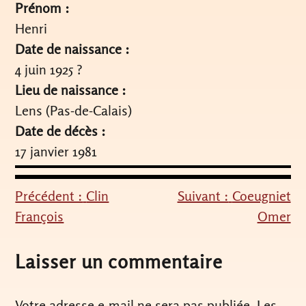
Prénom :
Henri
Date de naissance :
4 juin 1925 ?
Lieu de naissance :
Lens (Pas-de-Calais)
Date de décès :
17 janvier 1981
Précédent :
Clin
Suivant :
Coeugniet
Navigation
François
Omer
de
l’article
Laisser un commentaire
Votre adresse e-mail ne sera pas publiée.
Les