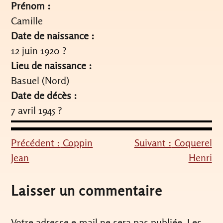
Prénom :
Camille
Date de naissance :
12 juin 1920 ?
Lieu de naissance :
Basuel (Nord)
Date de décès :
7 avril 1945 ?
Précédent :
Coppin
Suivant :
Coquerel
Navigation
Jean
Henri
de
l’article
Laisser un commentaire
Votre adresse e-mail ne sera pas publiée.
Les