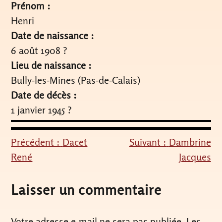
Prénom :
Henri
Date de naissance :
6 août 1908 ?
Lieu de naissance :
Bully-les-Mines (Pas-de-Calais)
Date de décès :
1 janvier 1945 ?
Précédent :
Dacet
Suivant :
Dambrine
Navigation
René
Jacques
de
l’article
Laisser un commentaire
Votre adresse e-mail ne sera pas publiée.
Les