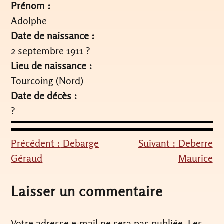
Prénom :
Adolphe
Date de naissance :
2 septembre 1911 ?
Lieu de naissance :
Tourcoing (Nord)
Date de décès :
?
Précédent :
Debarge
Suivant :
Deberre
Navigation
Géraud
Maurice
de
l’article
Laisser un commentaire
Votre adresse e-mail ne sera pas publiée.
Les