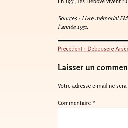
En 1931, les Debove vivent r
Sources : Livre mémorial FM
l’année 1931.
Précédent :
Deboosere Arsè
Navigation
de
Laisser un commen
l’article
Votre adresse e-mail ne sera
Commentaire
*