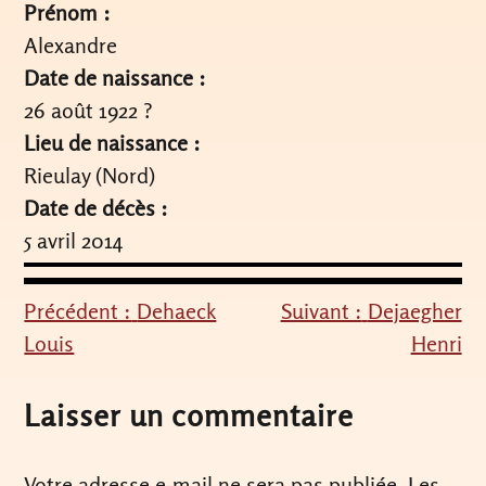
Prénom :
Alexandre
Date de naissance :
26 août 1922 ?
Lieu de naissance :
Rieulay (Nord)
Date de décès :
5 avril 2014
Précédent :
Dehaeck
Suivant :
Dejaegher
Navigation
Louis
Henri
de
l’article
Laisser un commentaire
Votre adresse e-mail ne sera pas publiée.
Les