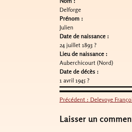
Nom :
Delforge
Prénom :
Julien
Date de naissance :
24 juillet 1893 ?
Lieu de naissance :
Auberchicourt (Nord)
Date de décès :
1 avril 1945 ?
Précédent :
Delevoye Franço
Navigation
de
Laisser un commen
l’article