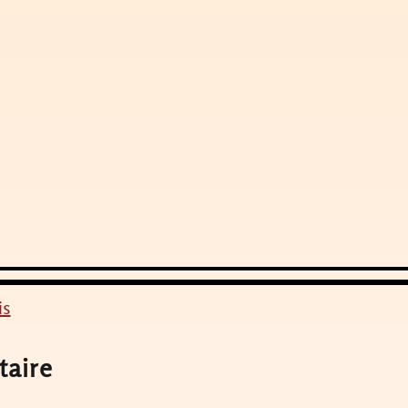
is
taire