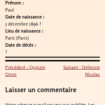
Prénom :
Paul
Date de naissance :
5 décembre 1896 ?
Lieu de naissance :
Paris (Paris)
Date de décès :
?
Précédent :
Quinzin
Suivant :
Delienne
Navigation
Omer
Nicolas
de
l’article
Laisser un commentaire
Votre adresse e-mail ne sera pas publiée.
Les