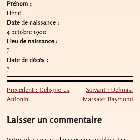
Prénom :
Henri
Date de naissance :
4 octobre 1900
Lieu de naissance :
?
Date de décès :
?
Précédent :
Delignières
Suivant :
Delmas-
Navigation
Antonin
Marsalet Raymond
de
l’article
Laisser un commentaire
Votre adresse e-mail ne sera pas publiée.
Les