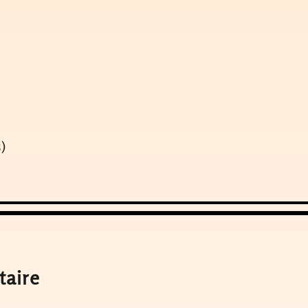
)
taire