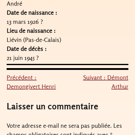
André
Date de naissance :
13 mars 1926 ?
Lieu de naissance :
Liévin (Pas-de-Calais)
Date de décès :
21 juin 1945 ?
Précédent :
Suivant :
Démont
Navigation
Demongivert Henri
Arthur
de
l’article
Laisser un commentaire
Votre adresse e-mail ne sera pas publiée.
Les
champs obligatoires sont indiqués avec
*