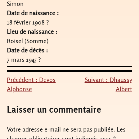
Simon
Date de naissance :
18 février 1908 ?
Lieu de naissance :
Roisel (Somme)
Date de décès :
7 mars 1945 ?
Précédent :
Devos
Suivant :
Dhaussy
Navigation
Alphonse
Albert
de
l’article
Laisser un commentaire
Votre adresse e-mail ne sera pas publiée.
Les
champs obligatoires sont indiqués avec
*