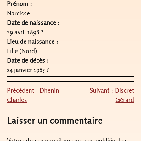
Prénom :
Narcisse
Date de naissance :
29 avril 1898 ?
Lieu de naissance :
Lille (Nord)
Date de décès :
24 janvier 1985 ?
Précédent :
Dhenin
Suivant :
Discret
Navigation
Charles
Gérard
de
l’article
Laisser un commentaire
Votre adresse e-mail ne sera pas publiée.
Les