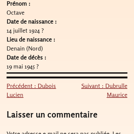
Prénom :
Octave
Date de naissance :
14 juillet 1924 ?
Lieu de naissance :
Denain (Nord)
Date de décès :
19 mai 1945 ?
Précédent :
Dubois
Suivant :
Dubrulle
Navigation
Lucien
Maurice
de
l’article
Laisser un commentaire
Votre adresse e-mail ne sera pas publiée.
Les