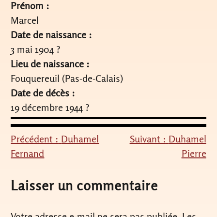
Prénom :
Marcel
Date de naissance :
3 mai 1904 ?
Lieu de naissance :
Fouquereuil (Pas-de-Calais)
Date de décès :
19 décembre 1944 ?
Précédent :
Duhamel
Suivant :
Duhamel
Navigation
Fernand
Pierre
de
l’article
Laisser un commentaire
Votre adresse e-mail ne sera pas publiée.
Les