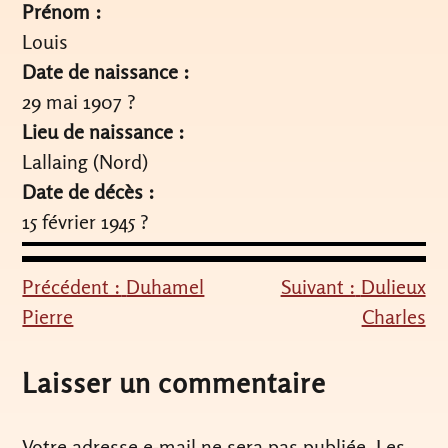
Prénom :
Louis
Date de naissance :
29 mai 1907 ?
Lieu de naissance :
Lallaing (Nord)
Date de décès :
15 février 1945 ?
Précédent :
Duhamel
Suivant :
Dulieux
Navigation
Pierre
Charles
de
l’article
Laisser un commentaire
Votre adresse e-mail ne sera pas publiée.
Les