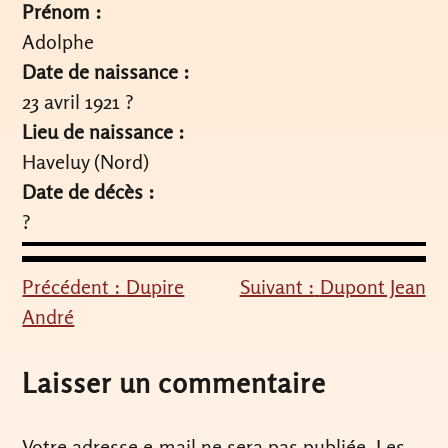
Prénom :
Adolphe
Date de naissance :
23 avril 1921 ?
Lieu de naissance :
Haveluy (Nord)
Date de décès :
?
Précédent :
Dupire
Suivant :
Dupont Jean
Navigation
André
de
l’article
Laisser un commentaire
Votre adresse e-mail ne sera pas publiée.
Les