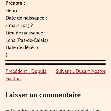
Prénom :
Henri
Date de naissance :
4 mars 1923 ?
Lieu de naissance :
Lens (Pas-de-Calais)
Date de décès :
?
Précédent :
Dupuis
Suivant :
Dusart Nestor
Navigation
Gaston
de
l’article
Laisser un commentaire
Votre adresse e-mail ne sera pas publiée.
Les