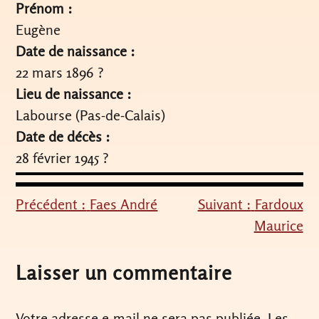
Prénom :
Eugène
Date de naissance :
22 mars 1896 ?
Lieu de naissance :
Labourse (Pas-de-Calais)
Date de décès :
28 février 1945 ?
Précédent :
Faes André
Suivant :
Fardoux
Navigation
Maurice
de
l’article
Laisser un commentaire
Votre adresse e-mail ne sera pas publiée.
Les