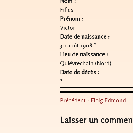
Nom :
Fifiès
Prénom :
Victor
Date de naissance :
30 août 1908 ?
Lieu de naissance :
Quiévrechain (Nord)
Date de décès :
?
Précédent :
Fibig Edmond
Navigation
de
Laisser un commen
l’article