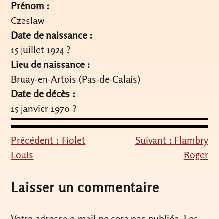
Prénom :
Czeslaw
Date de naissance :
15 juillet 1924 ?
Lieu de naissance :
Bruay-en-Artois (Pas-de-Calais)
Date de décès :
15 janvier 1970 ?
Précédent :
Fiolet
Suivant :
Flambry
Navigation
Louis
Roger
de
l’article
Laisser un commentaire
Votre adresse e-mail ne sera pas publiée.
Les