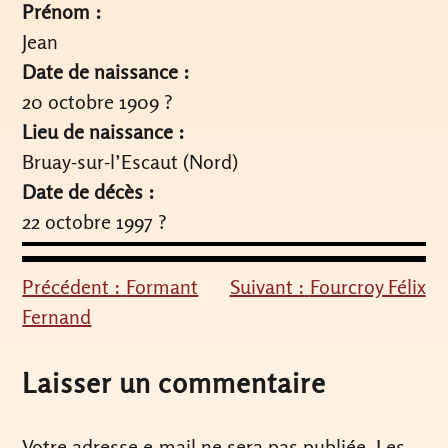
Prénom :
Jean
Date de naissance :
20 octobre 1909 ?
Lieu de naissance :
Bruay-sur-l’Escaut (Nord)
Date de décès :
22 octobre 1997 ?
Précédent :
Formant
Suivant :
Fourcroy Félix
Navigation
Fernand
de
l’article
Laisser un commentaire
Votre adresse e-mail ne sera pas publiée.
Les