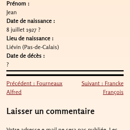
Prénom :
Jean
Date de naissance :
8 juillet 1927 ?
Lieu de naissance :
Liévin (Pas-de-Calais)
Date de décès :
?
Précédent :
Fourneaux
Suivant :
Francke
Navigation
Alfred
François
de
l’article
Laisser un commentaire
Votre adresse e-mail ne sera pas publiée.
Les