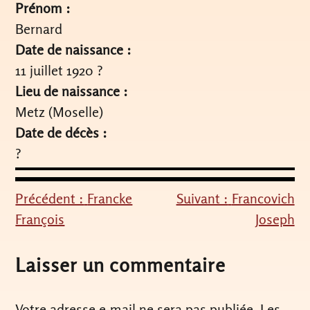
Prénom :
Bernard
Date de naissance :
11 juillet 1920 ?
Lieu de naissance :
Metz (Moselle)
Date de décès :
?
Précédent :
Francke
Suivant :
Francovich
Navigation
François
Joseph
de
l’article
Laisser un commentaire
Votre adresse e-mail ne sera pas publiée.
Les