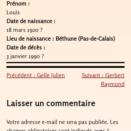
Prénom :
Louis
Date de naissance :
18 mars 1920 ?
Lieu de naissance : Béthune (Pas-de-Calais)
Date de décès :
3 janvier 1990 ?
Précédent :
Gelle Julien
Suivant :
Gerbert
Navigation
Raymond
de
l’article
Laisser un commentaire
Votre adresse e-mail ne sera pas publiée.
Les
champs obligatoires sont indiqués avec
*