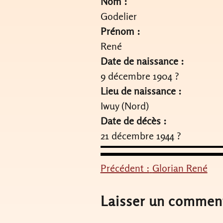
Nom :
Godelier
Prénom :
René
Date de naissance :
9 décembre 1904 ?
Lieu de naissance :
Iwuy (Nord)
Date de décès :
21 décembre 1944 ?
Précédent :
Glorian René
Navigation
de
Laisser un commen
l’article