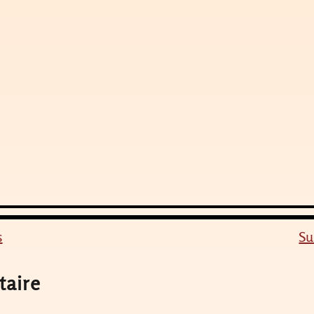
s
Su
taire