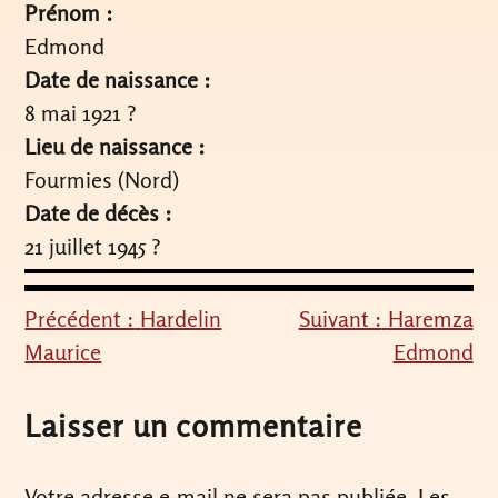
Prénom :
Edmond
Date de naissance :
8 mai 1921 ?
Lieu de naissance :
Fourmies (Nord)
Date de décès :
21 juillet 1945 ?
Précédent :
Hardelin
Suivant :
Haremza
Navigation
Maurice
Edmond
de
l’article
Laisser un commentaire
Votre adresse e-mail ne sera pas publiée.
Les