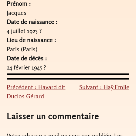
Prénom :
Jacques
Date de naissance :
4 juillet 1923 ?
Lieu de naissance :
Paris (Paris)
Date de décès :
24 février 1945 ?
Précédent :
Havard dit
Suivant :
Haÿ Emile
Navigation
Duclos Gérard
de
l’article
Laisser un commentaire
Votre adresse e-mail ne sera pas publiée.
Les