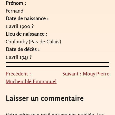
Prénom :
Fernand
Date de naissance :
1 avril 1900 ?
Lieu de naissance :
Coulomby (Pas-de-Calais)
Date de décès :
1 avril 1945 ?
Précédent :
Suivant :
Mouy Pierre
Navigation
Muchemblé Emmanuel
de
l’article
Laisser un commentaire
Votre adresse e-mail ne sera pas publiée.
Les