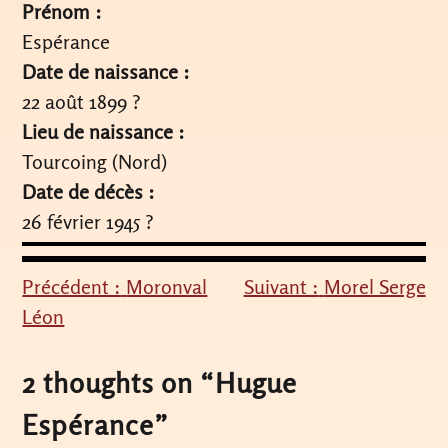
Prénom :
Espérance
Date de naissance :
22 août 1899 ?
Lieu de naissance :
Tourcoing (Nord)
Date de décès :
26 février 1945 ?
Précédent :
Moronval
Suivant :
Morel Serge
Navigation
Léon
de
l’article
2 thoughts on “
Hugue
Espérance
”