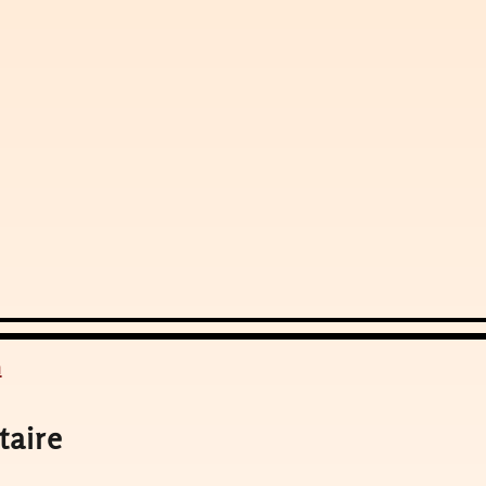
n
taire