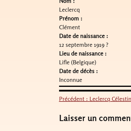
Nom :
Leclercq
Prénom :
Clément
Date de naissance :
12 septembre 1919 ?
Lieu de naissance :
Lifle (Belgique)
Date de décès :
Inconnue
Précédent :
Leclercq Célesti
Navigation
de
Laisser un commen
l’article