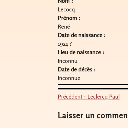
Nom :
Lecocq
Prénom :
René
Date de naissance :
1924 ?
Lieu de naissance :
Inconnu
Date de décès :
Inconnue
Précédent :
Leclercq Paul
Navigation
de
Laisser un commen
l’article