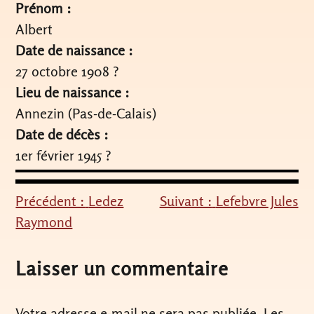
Prénom :
Albert
Date de naissance :
27 octobre 1908 ?
Lieu de naissance :
Annezin (Pas-de-Calais)
Date de décès :
1er février 1945 ?
Précédent :
Ledez
Suivant :
Lefebvre Jules
Navigation
Raymond
de
l’article
Laisser un commentaire
Votre adresse e-mail ne sera pas publiée.
Les