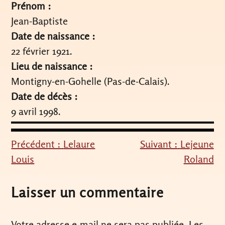
Prénom :
Jean-Baptiste
Date de naissance :
22 février 1921.
Lieu de naissance :
Montigny-en-Gohelle (Pas-de-Calais).
Date de décès :
9 avril 1998.
Précédent :
Lelaure
Suivant :
Lejeune
Navigation
Louis
Roland
de
l’article
Laisser un commentaire
Votre adresse e-mail ne sera pas publiée.
Les