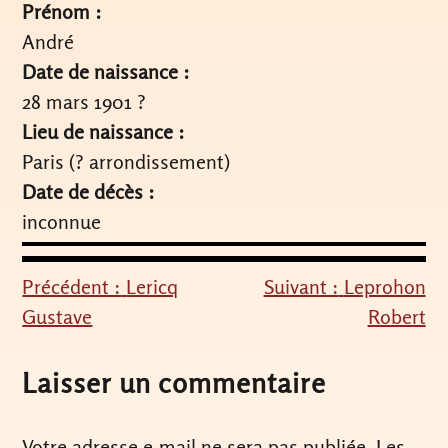
Prénom :
André
Date de naissance :
28 mars 1901 ?
Lieu de naissance :
Paris (? arrondissement)
Date de décès :
inconnue
Précédent :
Lericq
Suivant :
Leprohon
Navigation
Gustave
Robert
de
l’article
Laisser un commentaire
Votre adresse e-mail ne sera pas publiée.
Les