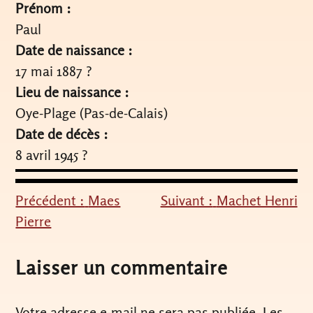
Prénom :
Paul
Date de naissance :
17 mai 1887 ?
Lieu de naissance :
Oye-Plage (Pas-de-Calais)
Date de décès :
8 avril 1945 ?
Précédent :
Maes
Suivant :
Machet Henri
Navigation
Pierre
de
l’article
Laisser un commentaire
Votre adresse e-mail ne sera pas publiée.
Les