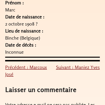
Prénom :
Marc
Date de naissance :
2 octobre 1908 ?
Lieu de naissance :
Binche (Belgique)
Date de décès :
Inconnue
Précédent :
Marcoux
Suivant :
Maniez Yves
Navigation
José
de
l’article
Laisser un commentaire
Votre adresse e-mail ne sera pas publiée.
Les