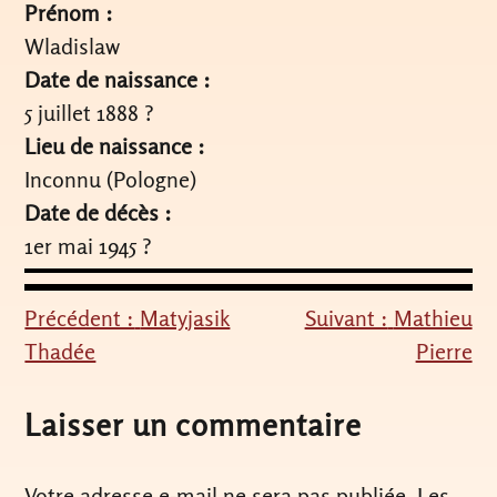
Prénom :
Wladislaw
Date de naissance :
5 juillet 1888 ?
Lieu de naissance :
Inconnu (Pologne)
Date de décès :
1er mai 1945 ?
Précédent :
Matyjasik
Suivant :
Mathieu
Navigation
Thadée
Pierre
de
l’article
Laisser un commentaire
Votre adresse e-mail ne sera pas publiée.
Les