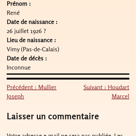
Prénom :
René
Date de naissance :
26 juillet 1926 ?
Lieu de naissance :
Vimy (Pas-de-Calais)
Date de décès :
Inconnue
Précédent :
Mullier
Suivant :
Houdart
Navigation
Joseph
Marcel
de
l’article
Laisser un commentaire
Votre adresse e-mail ne sera pas publiée.
Les