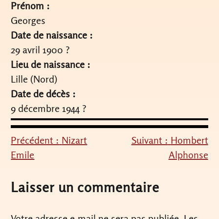
Prénom :
Georges
Date de naissance :
29 avril 1900 ?
Lieu de naissance :
Lille (Nord)
Date de décès :
9 décembre 1944 ?
Précédent :
Nizart
Suivant :
Hombert
Navigation
Emile
Alphonse
de
l’article
Laisser un commentaire
Votre adresse e-mail ne sera pas publiée.
Les