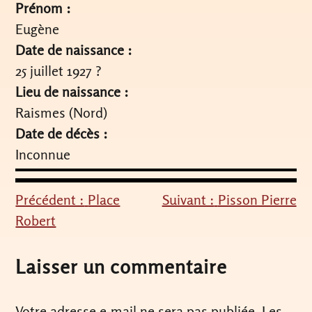
Prénom :
Eugène
Date de naissance :
25 juillet 1927 ?
Lieu de naissance :
Raismes (Nord)
Date de décès :
Inconnue
Précédent :
Place
Suivant :
Pisson Pierre
Navigation
Robert
de
l’article
Laisser un commentaire
Votre adresse e-mail ne sera pas publiée.
Les