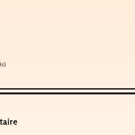
is)
taire