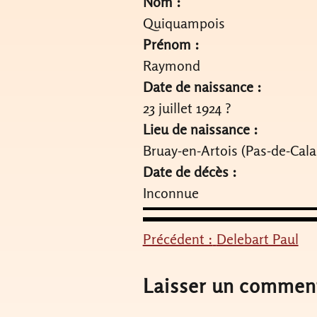
Nom :
Quiquampois
Prénom :
Raymond
Date de naissance :
23 juillet 1924 ?
Lieu de naissance :
Bruay-en-Artois (Pas-de-Cala
Date de décès :
Inconnue
Précédent :
Delebart Paul
Navigation
de
Laisser un commen
l’article