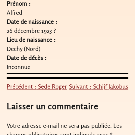
Prénom :
Alfred
Date de naissance :
26 décembre 1923 ?
Lieu de naissance :
Dechy (Nord)
Date de décès :
Inconnue
Précédent :
Sede Roger
Suivant :
Schijf Jakobus
Navigation
de
Laisser un commentaire
l’article
Votre adresse e-mail ne sera pas publiée.
Les
champs obligatoires sont indiqués avec
*