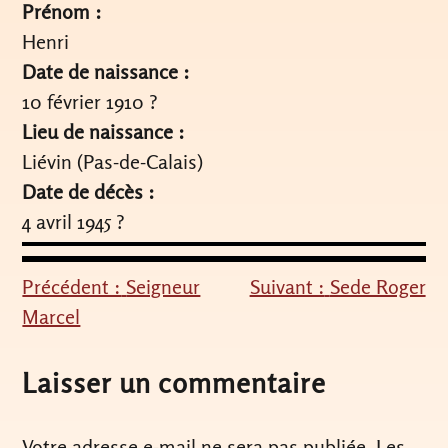
Prénom :
Henri
Date de naissance :
10 février 1910 ?
Lieu de naissance :
Liévin (Pas-de-Calais)
Date de décès :
4 avril 1945 ?
Précédent :
Seigneur
Suivant :
Sede Roger
Navigation
Marcel
de
l’article
Laisser un commentaire
Votre adresse e-mail ne sera pas publiée.
Les